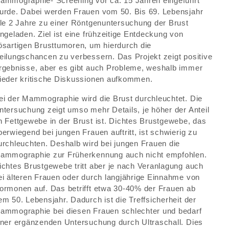
ammographie- Screening vor ca. 15 Jahren eingeführt
urde. Dabei werden Frauen vom 50. Bis 69. Lebensjahr
lle 2 Jahre zu einer Röntgenuntersuchung der Brust
ingeladen. Ziel ist eine frühzeitige Entdeckung von
ösartigen Brusttumoren, um hierdurch die
eilungschancen zu verbessern. Das Projekt zeigt positive
rgebnisse, aber es gibt auch Probleme, weshalb immer
ieder kritische Diskussionen aufkommen.
ei der Mammographie wird die Brust durchleuchtet. Die
ntersuchung zeigt umso mehr Details, je höher der Anteil
n Fettgewebe in der Brust ist. Dichtes Brustgewebe, das
berwiegend bei jungen Frauen auftritt, ist schwierig zu
urchleuchten. Deshalb wird bei jungen Frauen die
ammographie zur Früherkennung auch nicht empfohlen.
ichtes Brustgewebe tritt aber je nach Veranlagung auch
ei älteren Frauen oder durch langjährige Einnahme von
ormonen auf. Das betrifft etwa 30-40% der Frauen ab
em 50. Lebensjahr. Dadurch ist die Treffsicherheit der
ammographie bei diesen Frauen schlechter und bedarf
iner ergänzenden Untersuchung durch Ultraschall. Dies