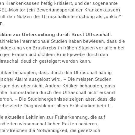
en Krankenkassen heftig kritisiert, und der sogenannte
GEL-Monitor (ein Bewertungsportal der Krankenkassen)
tuft den Nutzen der Ultraschalluntersuchung als „unklar“
in.
akten zur Untersuchung durch Brust Ultraschall:
ahlreiche internationale Studien haben bewiesen, dass die
ntdeckung von Brustkrebs in frühen Stadien vor allem bei
ungen Frauen und dichtem Brustgewebe durch den
ltraschall deutlich gesteigert werden kann.
ritiker behaupten, dass durch den Ultraschall häufig
alscher Alarm ausgelöst wird. – Die meisten Studien
eigen das aber nicht. Andere Kritiker behaupten, dass
rühe Tumorstadien durch den Ultraschall nicht erkannt
erden. – Die Studienergebnisse zeigen aber, dass die
erbesserte Diagnostik vor allem Frühstadien betrifft.
ie aktuellen Leitlinien zur Früherkennung, die auf
undierten wissenschaftlichen Fakten basieren,
nterstreichen die Notwendigkeit, die gesetzlich