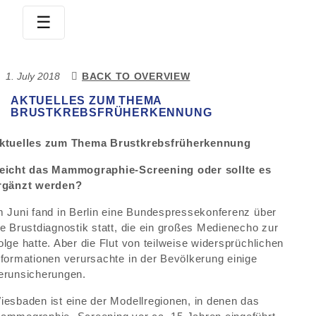
☰
SKIP
TO
Posted
1. July 2018
BACK TO OVERVIEW
CONTENT
on
AKTUELLES ZUM THEMA
BRUSTKREBSFRÜHERKENNUNG
ktuelles zum Thema Brustkrebsfrüherkennung
eicht das Mammographie-Screening oder sollte es
rgänzt werden?
m Juni fand in Berlin eine Bundespressekonferenz über
ie Brustdiagnostik statt, die ein großes Medienecho zur
olge hatte. Aber die Flut von teilweise widersprüchlichen
nformationen verursachte in der Bevölkerung einige
erunsicherungen.
iesbaden ist eine der Modellregionen, in denen das