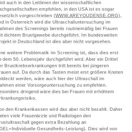
ird auch in den Leitlinien der wissenschaftlichen
achgesellschaften empfohlen, in den USA ist es sogar
esetzlich vorgeschrieben (
WWW.AREYOUDENSE.ORG
),
nd in Österreich wird die Ultraschalluntersuchung im
ahmen des Screenings bereits routinemäßig bei Frauen
it dichtem Brustgewebe durchgeführt. Im bundesweiten
rojekt in Deutschland ist dies aber nicht vorgesehen.
ine weitere Problematik im Screening ist, dass dies erst
b dem 50. Lebensjahr durchgeführt wird. Aber ein Drittel
er Brustkrebserkrankungen tritt bereits bei jüngeren
rauen auf. Da durch das Tasten meist erst größere Knoten
ntdeckt werden, wäre auch hier der Ultraschall im
ahmen einer Vorsorgeuntersuchung zu empfehlen.
esonders dringend wäre dies bei Frauen mit erhöhtem
rkrankungsrisiko.
on den Krankenkassen wird das aber nicht bezahlt. Daher
ieten viele Frauenärzte und Radiologen den
rustultraschall gegen extra Bezahlung an
IGEL=Individuelle Gesundheits-Leistung). Dies wird von