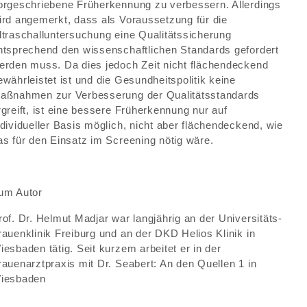
orgeschriebene Früherkennung zu verbessern. Allerdings
ird angemerkt, dass als Voraussetzung für die
ltraschalluntersuchung eine Qualitätssicherung
ntsprechend den wissenschaftlichen Standards gefordert
erden muss. Da dies jedoch Zeit nicht flächendeckend
ewährleistet ist und die Gesundheitspolitik keine
aßnahmen zur Verbesserung der Qualitätsstandards
rgreift, ist eine bessere Früherkennung nur auf
ndividueller Basis möglich, nicht aber flächendeckend, wie
as für den Einsatz im Screening nötig wäre.
um Autor
rof. Dr. Helmut Madjar war langjährig an der Universitäts-
rauenklinik Freiburg und an der DKD Helios Klinik in
iesbaden tätig. Seit kurzem arbeitet er in der
rauenarztpraxis mit Dr. Seabert: An den Quellen 1 in
iesbaden