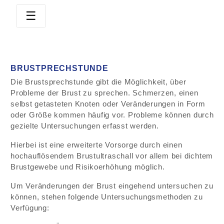
☰
BRUSTPRECHSTUNDE
Die Brustsprechstunde gibt die Möglichkeit, über
Probleme der Brust zu spre­chen. Schmerzen, ei­nen
selbst getasteten Knoten oder Ver­än­de­run­gen in Form
oder Größe kommen häufig vor. Probleme können durch
gezielte Un­ter­su­chungen erfasst wer­den.
Hierbei ist eine erweiterte Vorsorge durch einen
hochauflösendem Brustultraschall vor allem bei dichtem
Brustgewebe und Risikoerhöhung möglich.
Um Ver­än­de­run­gen der Brust eingehend untersuchen zu
können, stehen fol­gen­de Un­ter­su­chungsmethoden zu
Verfügung: