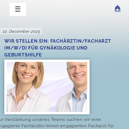
☰
SKIP
TO
Posted
10. December 2025
CONTENT
on
WIR STELLEN EIN: FACHÄRZTIN/FACHARZT
(M/W/D) FÜR GYNÄKOLOGIE UND
GEBURTSHILFE
ur Verstärkung unseres Teams suchen wir eine
ngagierte Fachärztin/einen engagierten Facharzt für